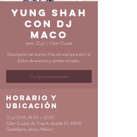
Yung Shah
con DJ
Maco
dom, 22 jul
  |  
Ciber Ciudad
Descripción del evento. Haz clic aquí para abrir el
Editor de eventos y cambiar el texto.
Compra tus entradas
Horario y
ubicación
22 jul 2035, 18:00 – 22:00
Ciber Ciudad, Av. Fray A. Alcalde 10, 44100
Guadalajara, Jalisco, México